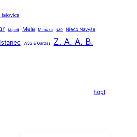
Halovica
ar
Mela
Niečo Navyše
Mimoza
Majself
N3O
Z. A. A. B.
istanec
WSS & Gardas
hop!