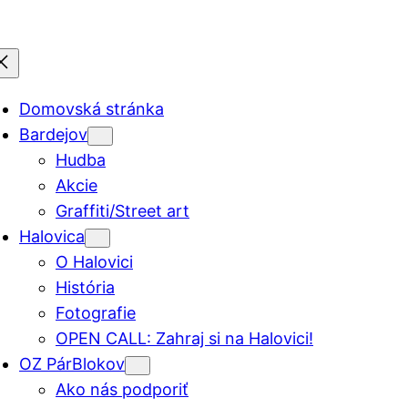
Domovská stránka
Bardejov
Hudba
Akcie
Graffiti/Street art
Halovica
O Halovici
História
Fotografie
OPEN CALL: Zahraj si na Halovici!
OZ PárBlokov
Ako nás podporiť