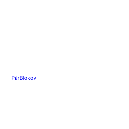
Prejsť
na
obsah
PárBlokov