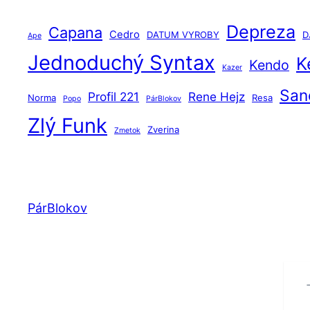
Depreza
Capana
Cedro
DATUM VYROBY
DJ
Ape
Jednoduchý Syntax
K
Kendo
Kazer
San
Profil 221
Rene Hejz
Norma
Resa
Popo
PárBlokov
Zlý Funk
Zverina
Zmetok
PárBlokov