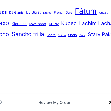
a
Fátum
DJ Skrat
 Dill
DJ Giznis
French Dale
d
Drama
Grizzly
a
exo
Kubec
Lachim Lach
Klaudiss
Kovo_shrot
Krumy
ť
cho
Sancho trilla
Stary Pak
Scero
Slodo
Shimo
Sock
Review My Order
0