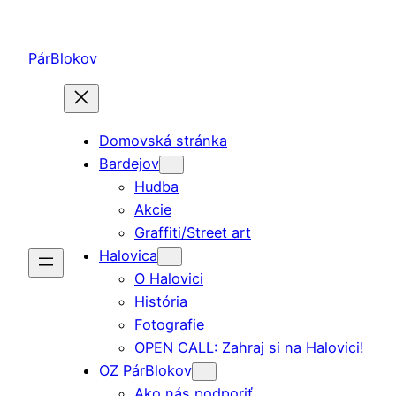
Prejsť
na
PárBlokov
obsah
Domovská stránka
Bardejov
Hudba
Akcie
Graffiti/Street art
Halovica
O Halovici
História
Fotografie
OPEN CALL: Zahraj si na Halovici!
OZ PárBlokov
Ako nás podporiť