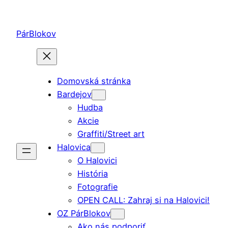
Prejsť
na
PárBlokov
obsah
Domovská stránka
Bardejov
Hudba
Akcie
Graffiti/Street art
Halovica
O Halovici
História
Fotografie
OPEN CALL: Zahraj si na Halovici!
OZ PárBlokov
Ako nás podporiť