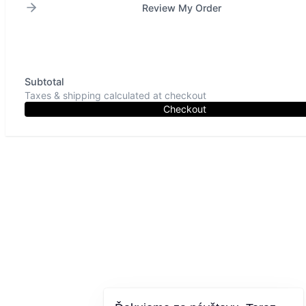
Review My Order
Subtotal
Taxes & shipping calculated at checkout
Checkout