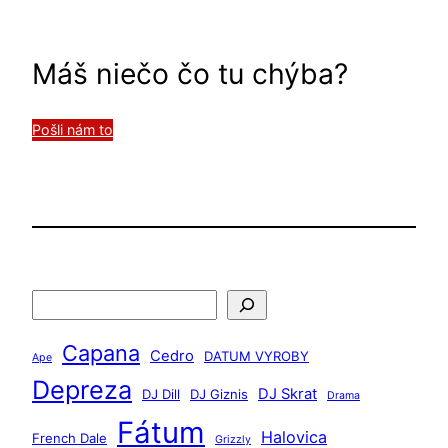
Máš niečo čo tu chýba?
Pošli nám to
H
ľ
Capana
a
Cedro
DATUM VYROBY
Ape
d
Depreza
DJ Skrat
DJ Dill
DJ Giznis
Drama
a
Fátum
ť
Halovica
French Dale
Grizzly