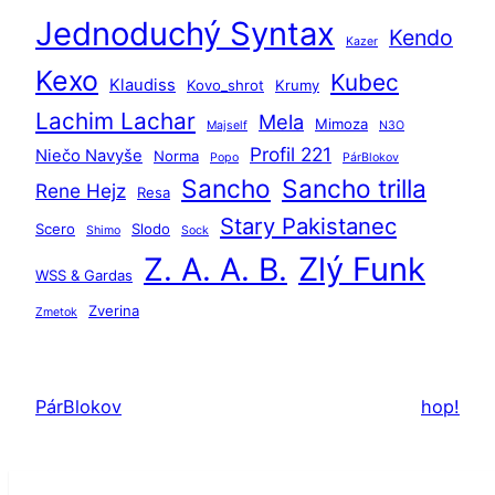
Jednoduchý Syntax
Kendo
Kazer
Kexo
Kubec
Klaudiss
Kovo_shrot
Krumy
Lachim Lachar
Mela
Mimoza
Majself
N3O
Profil 221
Niečo Navyše
Norma
Popo
PárBlokov
Sancho
Sancho trilla
Rene Hejz
Resa
Stary Pakistanec
Scero
Slodo
Shimo
Sock
Zlý Funk
Z. A. A. B.
WSS & Gardas
Zverina
Zmetok
PárBlokov
hop!