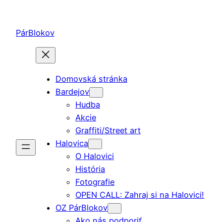
Prejsť
na
PárBlokov
obsah
Domovská stránka
Bardejov
Hudba
Akcie
Graffiti/Street art
Halovica
O Halovici
História
Fotografie
OPEN CALL: Zahraj si na Halovici!
OZ PárBlokov
Ako nás podporiť