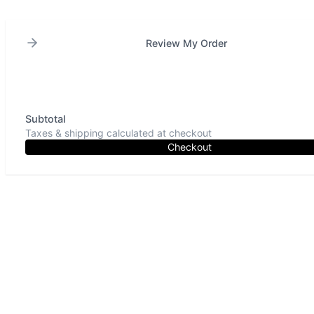
Review My Order
Subtotal
Taxes & shipping calculated at checkout
Checkout