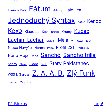
a
Fátum
ť
Halovica
French Dale
Grizzly
Jednoduchý Syntax
Kendo
Kazer
Kexo
Kubec
Klaudiss
Kovo_shrot
Krumy
Lachim Lachar
Mela
Mimoza
Majself
N3O
Profil 221
Niečo Navyše
Norma
Popo
PárBlokov
Sancho
Sancho trilla
Rene Hejz
Resa
Stary Pakistanec
Scero
Slodo
Shimo
Sock
Zlý Funk
Z. A. A. B.
WSS & Gardas
Zverina
Zmetok
PárBlokov
hop!