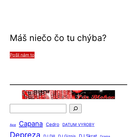
Máš niečo čo tu chýba?
Pošli nám to
H
ľ
Capana
a
Cedro
DATUM VYROBY
Ape
d
Depreza
DJ Skrat
DJ Dill
DJ Giznis
Drama