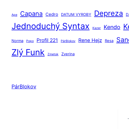
Depreza
Capana
Cedro
DATUM VYROBY
DJ
Ape
Jednoduchý Syntax
K
Kendo
Kazer
San
Profil 221
Rene Hejz
Norma
Resa
Popo
PárBlokov
Zlý Funk
Zverina
Zmetok
PárBlokov