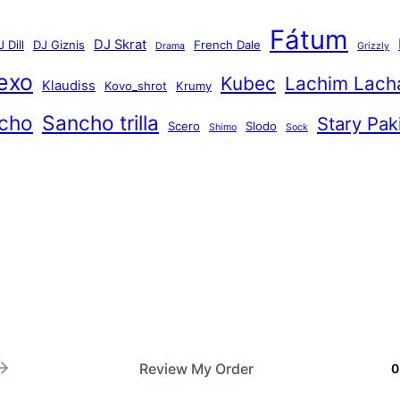
a
ť
Fátum
DJ Skrat
 Dill
DJ Giznis
French Dale
Drama
Grizzly
exo
Kubec
Lachim Lach
Klaudiss
Kovo_shrot
Krumy
cho
Sancho trilla
Stary Pak
Scero
Slodo
Shimo
Sock
Review My Order
0