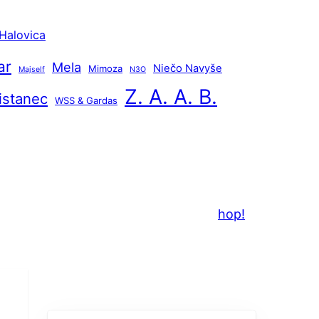
Halovica
ar
Mela
Niečo Navyše
Mimoza
Majself
N3O
Z. A. A. B.
istanec
WSS & Gardas
hop!