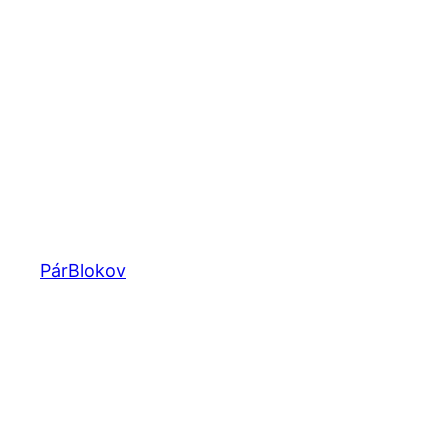
Prejsť
na
obsah
PárBlokov