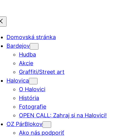
Domovská stránka
Bardejov
Hudba
Akcie
Graffiti/Street art
Halovica
O Halovici
História
Fotografie
OPEN CALL: Zahraj si na Halovici!
OZ PárBlokov
Ako nás podporiť