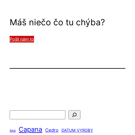
Máš niečo čo tu chýba?
Pošli nám to
H
ľ
Capana
a
Cedro
DATUM VYROBY
Ape