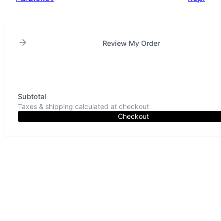
Review My Order
Subtotal
Taxes & shipping calculated at checkout
Checkout