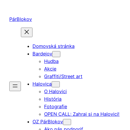
Prejsť
na
PárBlokov
obsah
Domovská stránka
Bardejov
Hudba
Akcie
Graffiti/Street art
Halovica
O Halovici
História
Fotografie
OPEN CALL: Zahraj si na Halovici!
OZ PárBlokov
Ako nás podporiť