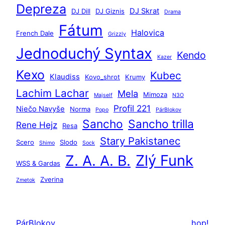
d
Depreza
DJ Skrat
DJ Dill
DJ Giznis
Drama
a
Fátum
ť
Halovica
French Dale
Grizzly
Jednoduchý Syntax
Kendo
Kazer
Kexo
Kubec
Klaudiss
Kovo_shrot
Krumy
Lachim Lachar
Mela
Mimoza
Majself
N3O
Profil 221
Niečo Navyše
Norma
Popo
PárBlokov
Sancho
Sancho trilla
Rene Hejz
Resa
Stary Pakistanec
Scero
Slodo
Shimo
Sock
Zlý Funk
Z. A. A. B.
WSS & Gardas
Zverina
Zmetok
PárBlokov
hop!