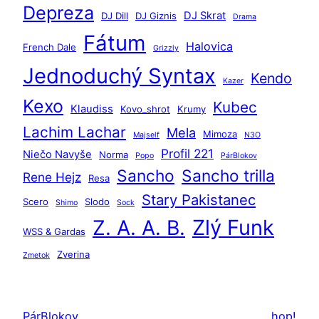
d
Depreza
DJ Skrat
DJ Dill
DJ Giznis
Drama
a
Fátum
ť
Halovica
French Dale
Grizzly
Jednoduchý Syntax
Kendo
Kazer
Kexo
Kubec
Klaudiss
Kovo_shrot
Krumy
Lachim Lachar
Mela
Mimoza
Majself
N3O
Profil 221
Niečo Navyše
Norma
Popo
PárBlokov
Sancho
Sancho trilla
Rene Hejz
Resa
Stary Pakistanec
Scero
Slodo
Shimo
Sock
Zlý Funk
Z. A. A. B.
WSS & Gardas
Zverina
Zmetok
PárBlokov
hop!