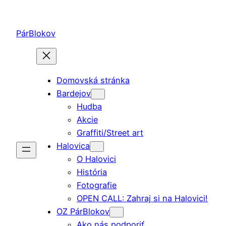
Prejsť
na
PárBlokov
obsah
Domovská stránka
Bardejov
Hudba
Akcie
Graffiti/Street art
Halovica
O Halovici
História
Fotografie
OPEN CALL: Zahraj si na Halovici!
OZ PárBlokov
Ako nás podporiť