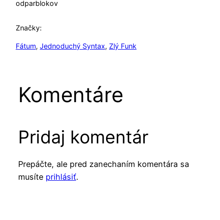
od
parblokov
Značky:
Fátum
, 
Jednoduchý Syntax
, 
Zlý Funk
Komentáre
Pridaj komentár
Prepáčte, ale pred zanechaním komentára sa
musíte
prihlásiť
.