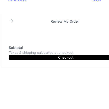
Review My Order
Subtotal
Taxes & shipping calculated at checkout
Checkout