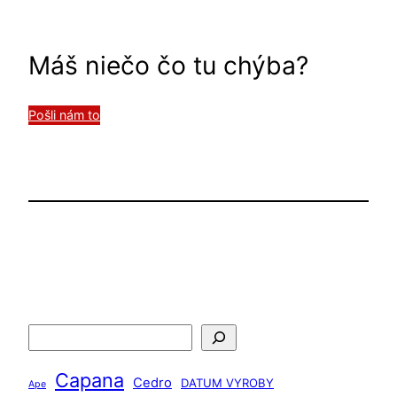
Máš niečo čo tu chýba?
Pošli nám to
H
ľ
Capana
a
Cedro
DATUM VYROBY
Ape