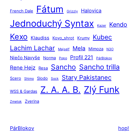
a
Fátum
ť
Halovica
French Dale
Grizzly
Jednoduchý Syntax
Kendo
Kazer
Kexo
Kubec
Klaudiss
Kovo_shrot
Krumy
Lachim Lachar
Mela
Mimoza
Majself
N3O
Profil 221
Niečo Navyše
Norma
Popo
PárBlokov
Sancho
Sancho trilla
Rene Hejz
Resa
Stary Pakistanec
Scero
Slodo
Shimo
Sock
Zlý Funk
Z. A. A. B.
WSS & Gardas
Zverina
Zmetok
PárBlokov
hop!