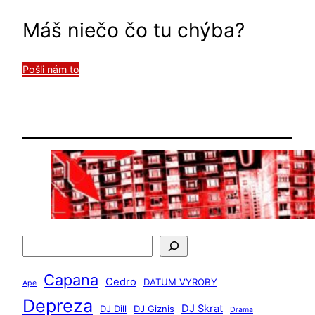
Máš niečo čo tu chýba?
Pošli nám to
H
ľ
Capana
a
Cedro
DATUM VYROBY
Ape
d
Depreza
DJ Skrat
DJ Dill
DJ Giznis
Drama