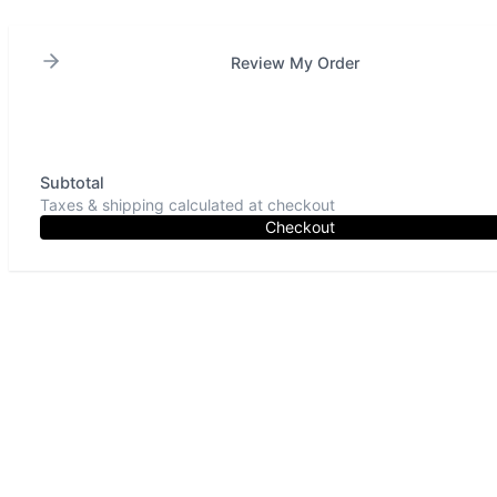
Review My Order
Subtotal
Taxes & shipping calculated at checkout
Checkout