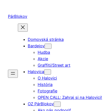
Prejsť
na
PárBlokov
obsah
Domovská stránka
Bardejov
Hudba
Akcie
Graffiti/Street art
Halovica
O Halovici
História
Fotografie
OPEN CALL: Zahraj si na Halovici!
OZ PárBlokov
Ako nás podporiť