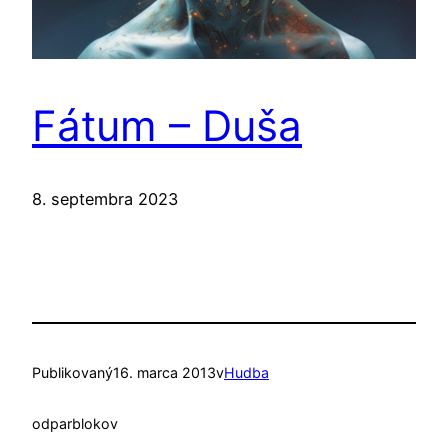
Fátum – Duša
8. septembra 2023
Publikovaný
16. marca 2013
v
Hudba
od
parblokov