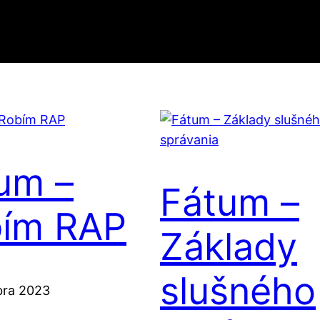
um –
Fátum –
ím RAP
Základy
slušného
bra 2023