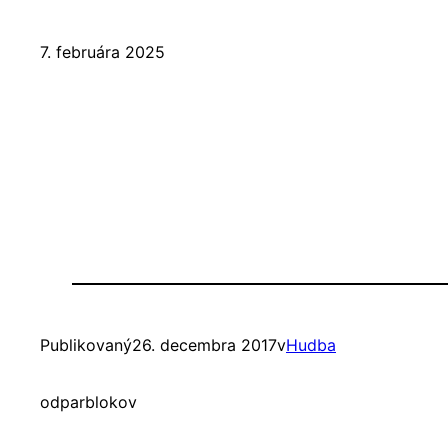
7. februára 2025
Publikovaný
26. decembra 2017
v
Hudba
od
parblokov