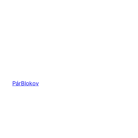
Prejsť
na
obsah
PárBlokov