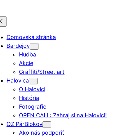
Domovská stránka
Bardejov
Hudba
Akcie
Graffiti/Street art
Halovica
O Halovici
História
Fotografie
OPEN CALL: Zahraj si na Halovici!
OZ PárBlokov
Ako nás podporiť