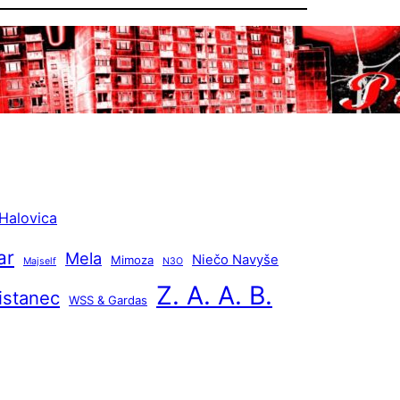
Halovica
ar
Mela
Niečo Navyše
Mimoza
Majself
N3O
Z. A. A. B.
istanec
WSS & Gardas