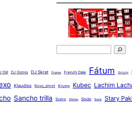
H
ľ
a
Fátum
DJ Skrat
 Dill
DJ Giznis
French Dale
d
Drama
Grizzly
a
exo
Kubec
Lachim Lach
Klaudiss
Kovo_shrot
Krumy
ť
cho
Sancho trilla
Stary Pak
Scero
Slodo
Shimo
Sock