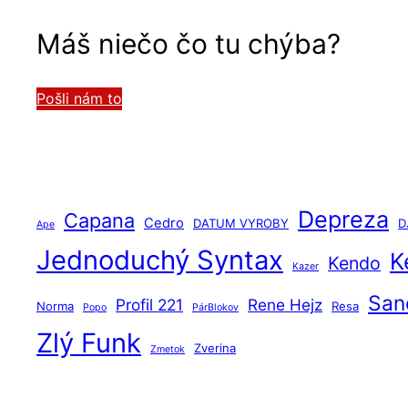
Máš niečo čo tu chýba?
Pošli nám to
Depreza
Capana
Cedro
DATUM VYROBY
DJ
Ape
Jednoduchý Syntax
K
Kendo
Kazer
San
Profil 221
Rene Hejz
Norma
Resa
Popo
PárBlokov
Zlý Funk
Zverina
Zmetok