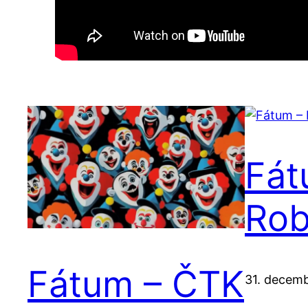
Fát
Rob
Fátum – ČTK
31. decem