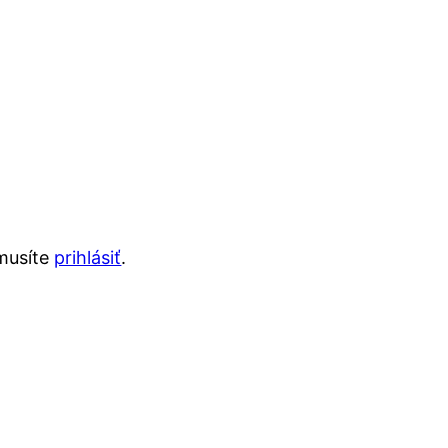
musíte
prihlásiť
.