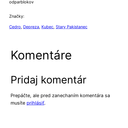
od
parblokov
Značky:
Cedro
, 
Depreza
, 
Kubec
, 
Stary Pakistanec
Komentáre
Pridaj komentár
Prepáčte, ale pred zanechaním komentára sa
musíte
prihlásiť
.