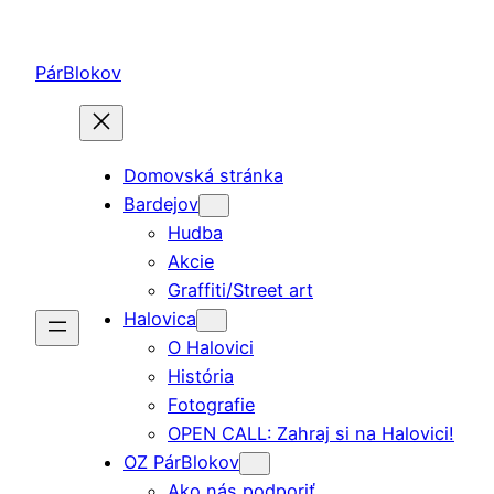
Prejsť
na
PárBlokov
obsah
Domovská stránka
Bardejov
Hudba
Akcie
Graffiti/Street art
Halovica
O Halovici
História
Fotografie
OPEN CALL: Zahraj si na Halovici!
OZ PárBlokov
Ako nás podporiť