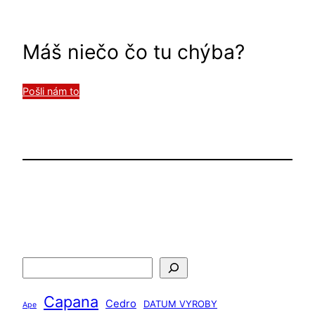
Máš niečo čo tu chýba?
Pošli nám to
H
ľ
Capana
a
Cedro
DATUM VYROBY
Ape