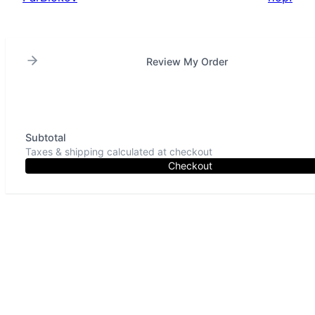
Review My Order
Subtotal
Taxes & shipping calculated at checkout
Checkout