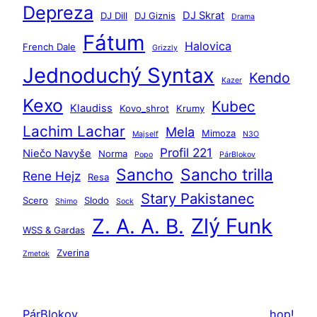
d
Depreza
DJ Skrat
DJ Dill
DJ Giznis
Drama
a
Fátum
ť
Halovica
French Dale
Grizzly
Jednoduchý Syntax
Kendo
Kazer
Kexo
Kubec
Klaudiss
Kovo_shrot
Krumy
Lachim Lachar
Mela
Mimoza
Majself
N3O
Profil 221
Niečo Navyše
Norma
Popo
PárBlokov
Sancho
Sancho trilla
Rene Hejz
Resa
Stary Pakistanec
Scero
Slodo
Shimo
Sock
Zlý Funk
Z. A. A. B.
WSS & Gardas
Zverina
Zmetok
PárBlokov
hop!